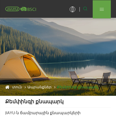


տուն
Ապրանքներ
Քեմփինգի քնապարկ
Քեմփինգի քնապարկ
JIAYU-ն ճամբարային քնապարկերի