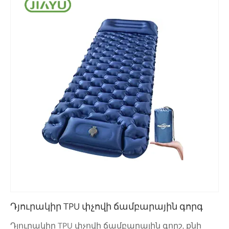
Դյուրակիր TPU փչովի ճամբարային գորգ
Դյուրակիր TPU փչովի ճամբարային գորշ, քնի